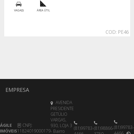
VAGA(S)
ÁREA ÚTIL
COD: PE46
EMPRESA
AVENIDA
PRESIDENTE
GETÚLIO
VARGAS,
ÁGILE
CNPJ:
930, LOJA 3
(81)99783-
(81)99783-
(81)98866-
IMÓVEIS
11824019000179
- Bairro
4466
4466
3750