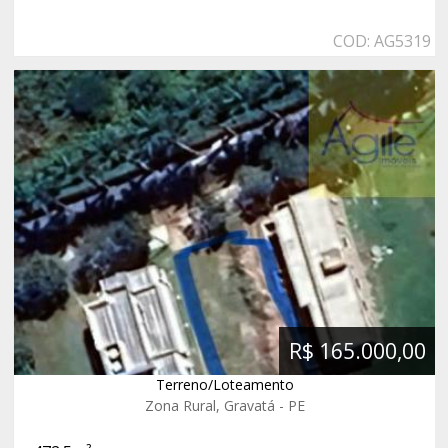
COD: AG5319
R$ 165.000,00
Terreno/Loteamento
Zona Rural, Gravatá - PE