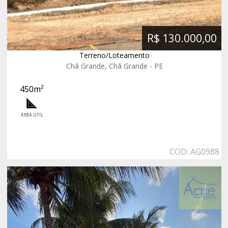
R$ 130.000,00
Terreno/Loteamento
Chã Grande, Chã Grande - PE
450m²
ÁREA ÚTIL
COD: AG0988