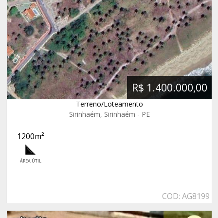
R$ 1.400.000,00
Terreno/Loteamento
Sirinhaém, Sirinhaém - PE
1200m²
ÁREA ÚTIL
COD: AG8199