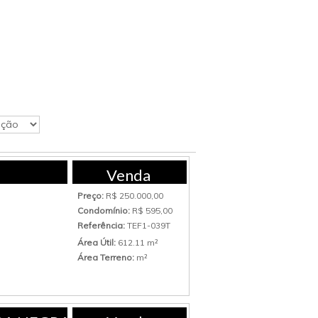
Venda
Preço:
R$ 250.000,00
Condomínio:
R$ 595,00
Referência:
TEF1-039T
Área Útil:
612.11 m²
Área Terreno:
m²