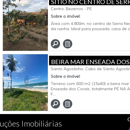
SÍTIO NO CENTRO DE SER
- BEZERROS/PE
Centro, Bezerros - PE
Sobre o imóvel:
Área com 4.800m, no centro de Serra Ne
da ruinha. Ideal para pousada, casa de al
BEIRA MAR ENSEADA DOS
Santo Agostinho, Cabo de Santo Agostin
Sobre o imóvel:
Terreno com 600 m2 (15x40) a beira mar
Enseada dos Corais, totalmente PÉ NA 
F...
C
uções Imobiliárias