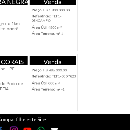
RA NEGRA
Venda
Preço:
R$ 1.800.000,00
Referência:
TEF1-
034CAMPO
gra, a 1km
Área Útil:
4800 m²
to padrã...
Área Terreno:
m² 1
 CORAIS
Venda
ho - PE
Preço:
R$ 495.000,00
Referência:
TEF1-030P623
 da Praia de
Área Útil:
600 m²
AREIA
Área Terreno:
m² -1
ompartilhe este Site: