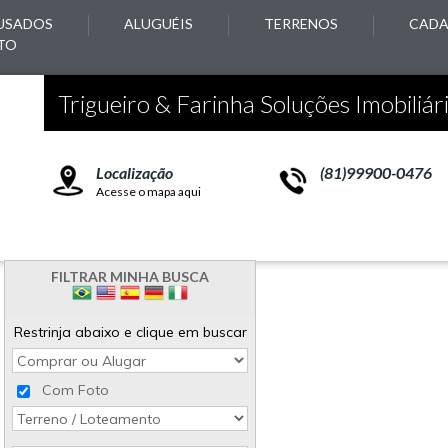
USADOS
ALUGUÉIS
TERRENOS
CADA
TO
Trigueiro & Farinha Soluções Imobiliár
Localização
(81)99900-0476
Acesse o mapa aqui
FILTRAR MINHA BUSCA
Restrinja abaixo e clique em buscar
Com Foto